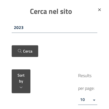
Skip to main content
ITALIANO (IT)
Comune di Fano
Cerca nel sito
Cerca
MURA AUGUSTEE
Sort
Results
by
per page:
10