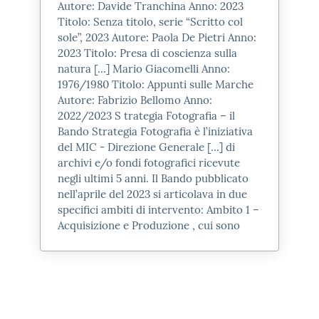
Autore: Davide Tranchina Anno:
2023
Titolo: Senza titolo, serie “Scritto col
MURA AUGUSTEE
sole”,
2023
Autore: Paola De Pietri Anno:
2023
Titolo: Presa di coscienza sulla
Proseguendo il nostro cammino
natura [...] Mario Giacomelli Anno:
1976/1980 Titolo: Appunti sulle Marche
verso nord incontriamo le Mura
Autore: Fabrizio Bellomo Anno:
Augustee.
2022/
2023
S trategia Fotografia – il
Volute dall'Imperatore Augusto nel
Bando Strategia Fotografia è l’iniziativa
del MIC - Direzione Generale [...] di
grandioso progetto di
archivi e/o fondi fotografici ricevute
monumentalizzazione della città e
negli ultimi 5 anni. Il Bando pubblicato
completate nel 9 d.C., le mura si
nell’aprile del
2023
si articolava in due
specifici ambiti di intervento: Ambito 1 –
conservano ancora oggi per circa i
Acquisizione e Produzione , cui sono
due terzi del circuito originario.
La cortina muraria, sottratta alla
demolizione negli anni Venti del
secolo scorso, è realizzata in conci
di pietra arenaria disposti a filari