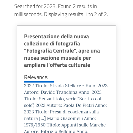
Searched for 2023.
Found 2 results in 1
milliseconds.
Displaying results 1 to 2 of 2.
RESTI DI DOMUS
ROMANA - PIAZZA XX
Presentazione della nuova
collezione di fotografia
SETTEMBRE
"Fotografia Centrale", apre una
nuova sezione museale per
ampliare l'offerta culturale
Relevance:
Quando nel 1986 fu ricostruito il
2022 Titolo: Strada Stellare - Fano,
2023
palazzo sito all'angolo tra Piazza
Autore: Davide Tranchina Anno:
2023
XX Settembre e via Froncini
Titolo: Senza titolo, serie “Scritto col
sole”,
2023
Autore: Paola De Pietri Anno:
vennero alla luce i resti di un
2023
Titolo: Presa di coscienza sulla
edificio romano riconducibili a tre
natura [...] Mario Giacomelli Anno:
fasi edilizie.
1976/1980 Titolo: Appunti sulle Marche
Autore: Fabrizio Bellomo Anno: