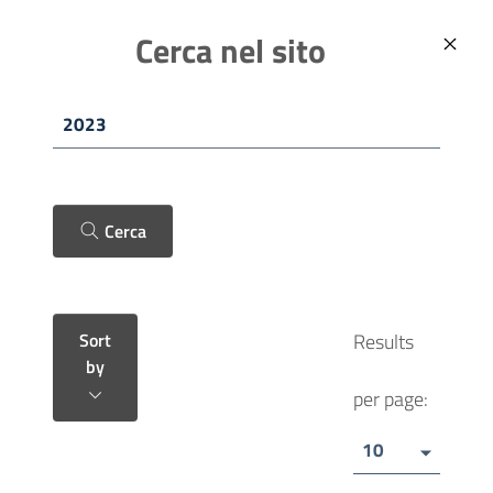
Skip to main content
ITALIANO (IT)
Comune di Fano
Cerca nel sito
Cerca
Sort
Results
by
per page:
10