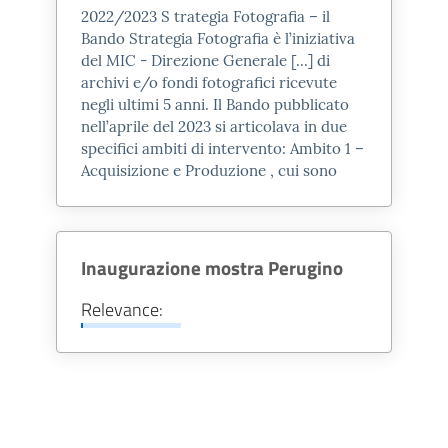
La più antica fase (I secolo d.C.?) è
2022/
2023
S trategia Fotografia – il
riferibile ad una abitazione signorile
Bando Strategia Fotografia è l’iniziativa
(
domus
) ad atrio di cui restano tre
del MIC - Direzione Generale [...] di
archivi e/o fondi fotografici ricevute
colonne (in origine sicuramente
negli ultimi 5 anni. Il Bando pubblicato
quattro), inglobate in murature
nell’aprile del
2023
si articolava in due
successive, realizzate in mattoni
specifici ambiti di intervento: Ambito 1 –
Acquisizione e Produzione , cui sono
rivestiti di intonaco dipinto.
In una fase successiva (II secolo
d.C.?) le colonne vennero
tamponate mediante murature,
Inaugurazione mostra Perugino
venne realizzata un’abside sul lato
Relevance:
corto e steso un pavimento in
opus
spicatum
(
a spina di pesce
), per cui
l’ambiente ormai chiuso cambiò
orientamento e destinazione.
Sul lato lungo rivolto a nord venne