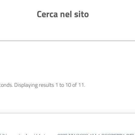
Cerca nel sito
ROMANA
MUSEO MAGAZINE
AUDIOGUIDES
D
econds.
Displaying results 1 to 10 of 11.