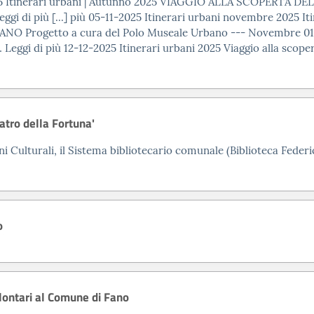
5
Itinerari urbani | Autunno
2025
VIAGGIO ALLA SCOPERTA DEL 
ggi di più [...] più 05-11-
2025
Itinerari urbani novembre
2025
It
ogetto a cura del Polo Museale Urbano --- Novembre 01 Le… L
Leggi di più 12-12-
2025
Itinerari urbani
2025
Viaggio alla scope
Teatro della Fortuna'
Beni Culturali, il Sistema bibliotecario comunale (Biblioteca Fed
o
olontari al Comune di Fano