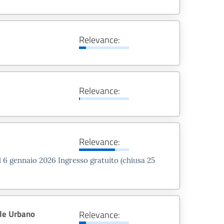
01-08-2026
5 settembre 2026, il
Relevance:
 Fano rinnova le visite
a Scoperta di Vitruvio”
gici alla scoperta dei resti della
Relevance:
o e del patrimonio archeologico di
 garantire ai visitatori…
LEGGI DI PIÙ
Relevance:
l 6 gennaio 2026 Ingresso gratuito (chiusa 25
ale Urbano
Relevance: