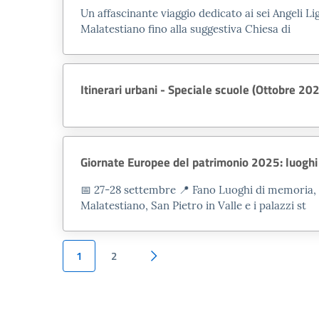
Welcome to the website of the archaeol
Un affascinante viaggio dedicato ai sei Angeli Li
Malatestiano fino alla suggestiva Chiesa di
The art collections of the municipality
by
Pandolfo III Malatesti
and built in 
Itinerari urbani - Speciale scuole (Ottobre 20
square, Piazza XX Settembre, through t
admire the beautiful
Malatesta courty
Visitors have access to 16 halls, divid
the
Numismatics Section
and the pict
Giornate Europee del patrimonio 2025: luoghi
Sala del Caminetto, the Sala Grande, 
📅 27-28 settembre 📍 Fano Luoghi di memoria, 
of history: prehistoric (and protohisto
Malatestiano, San Pietro in Valle e i palazzi st
called
Fanum Fortunae
, paintings fro
Bologna, Venice and Rome, as well as 
1
2
The collection was first established in 
from local churches, which were acquire
and donations.