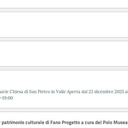
Dal 1° agosto al 1
Sistema Museale di
dell'iniziativa “All
I percorsi archeolo
Basilica di Vitruvi
Fanum Fotunae, per
arie Chiesa di San Pietro in Valle Aperta dal 22 dicembre
2025
a
0–19:00
el patrimonio culturale di Fano Progetto a cura del Polo Muse