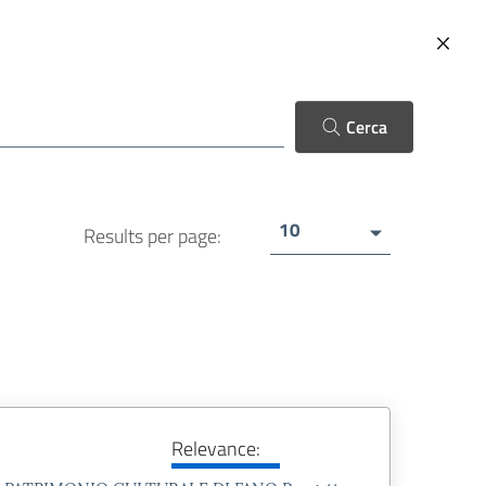
ENGLISH
Seguici su
Cerca
Cerca
INFO AND
CE
ATTIVITÀ DIDATTICHE
10
Results per page:
TICKETS
Relevance: