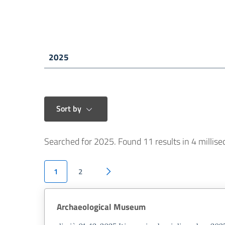
Skip to main content
Comune di Fano
HALLS
CHURCHES
FANO 
Sort by
Searched for 2025.
Found 11 results in 4 millis
1
2
Archaeological Museum