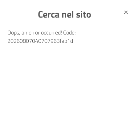
Skip to main content
ENGLISH
Comune di Fano
Cerca nel sito
Oops, an error occurred! Code:
20260807040707963fab1d