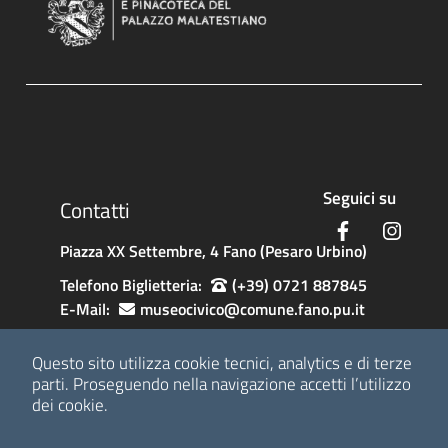
Sezione Link Footer 1
Seguici su
Contatti
Facebook
Insta
Piazza XX Settembre, 4 Fano (Pesaro Urbino)
Telefono Biglietteria:
(+39) 0721 887845
E-Mail:
museocivico@comune.fano.pu.it
Newsletter:
registrazione
Questo sito utilizza cookie tecnici, analytics e di terze
parti.
Proseguendo nella navigazione accetti l’utilizzo
Sezione Link Utili
dei cookie.
GDPR e Privacy