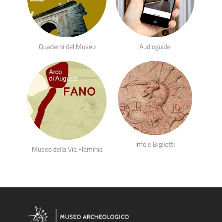
Quaderni del Museo
Audioguide
Info e Biglietti
Museo della Via Flaminia