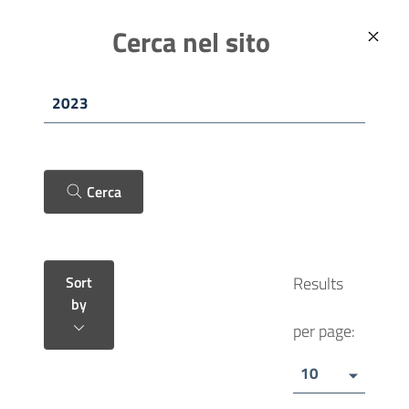
Skip to main content
ITALIANO (IT)
Comune di Fano
Cerca nel sito
Cerca
Sort
Results
by
per page:
10