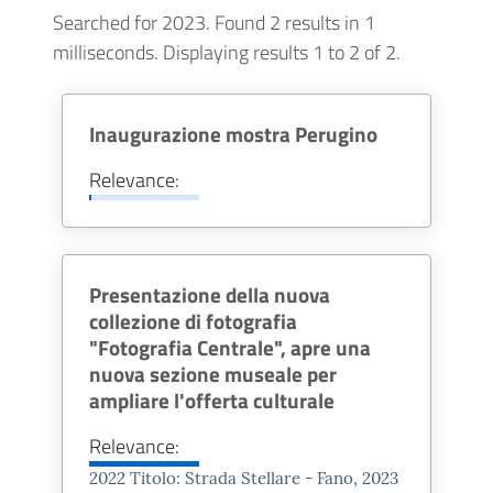
Searched for 2023.
Found 2 results in 1
milliseconds.
Displaying results 1 to 2 of 2.
RESTI DI DOMUS
ROMANA - PIAZZA XX
Inaugurazione mostra Perugino
SETTEMBRE
Relevance:
Presentazione della nuova
Quando nel 1986 fu ricostruito il
collezione di fotografia
palazzo sito all'angolo tra Piazza
"Fotografia Centrale", apre una
XX Settembre e via Froncini
nuova sezione museale per
ampliare l'offerta culturale
vennero alla luce i resti di un
edificio romano riconducibili a tre
Relevance:
fasi edilizie.
2022 Titolo: Strada Stellare - Fano,
2023