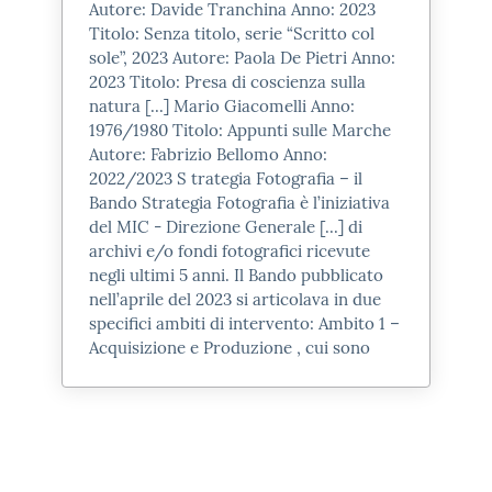
La più antica fase (I secolo d.C.?) è
Autore: Davide Tranchina Anno:
2023
riferibile ad una abitazione signorile
Titolo: Senza titolo, serie “Scritto col
sole”,
2023
Autore: Paola De Pietri Anno:
(
domus
) ad atrio di cui restano tre
2023
Titolo: Presa di coscienza sulla
colonne (in origine sicuramente
natura [...] Mario Giacomelli Anno:
quattro), inglobate in murature
1976/1980 Titolo: Appunti sulle Marche
Autore: Fabrizio Bellomo Anno:
successive, realizzate in mattoni
2022/
2023
S trategia Fotografia – il
rivestiti di intonaco dipinto.
Bando Strategia Fotografia è l’iniziativa
In una fase successiva (II secolo
del MIC - Direzione Generale [...] di
archivi e/o fondi fotografici ricevute
d.C.?) le colonne vennero
negli ultimi 5 anni. Il Bando pubblicato
tamponate mediante murature,
nell’aprile del
2023
si articolava in due
venne realizzata un’abside sul lato
specifici ambiti di intervento: Ambito 1 –
Acquisizione e Produzione , cui sono
corto e steso un pavimento in
opus
spicatum
(
a spina di pesce
), per cui
l’ambiente ormai chiuso cambiò
orientamento e destinazione.
Sul lato lungo rivolto a nord venne