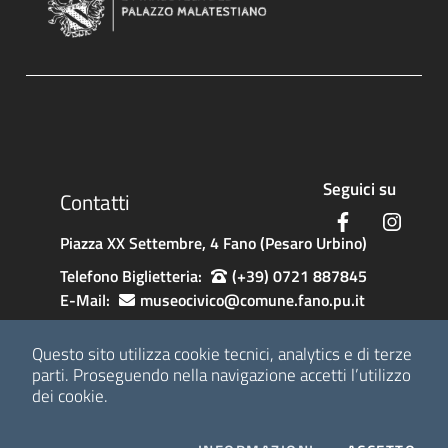
Sezione Link Footer 1
Seguici su
Contatti
Facebook
Insta
Piazza XX Settembre, 4 Fano (Pesaro Urbino)
Telefono Biglietteria:
(+39) 0721 887845
E-Mail:
museocivico@comune.fano.pu.it
Newsletter:
registrazione
Questo sito utilizza cookie tecnici, analytics e di terze
parti.
Proseguendo nella navigazione accetti l’utilizzo
Sezione Link Utili
dei cookie.
GDPR e Privacy