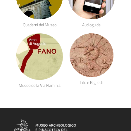
Quaderni del Museo
Audioguide
Info e Biglietti
Museo della Via Flaminia