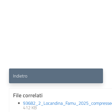
Indietro
File correlati
93682_2_Locandina_Famu_2025_compressed
412 KB