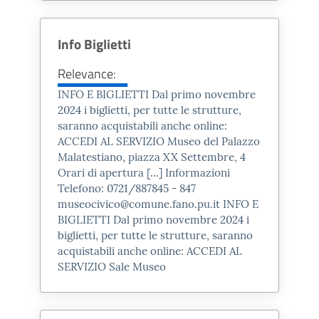
Flaminia Nextone
, co-finanziato
dalla Regione Marche nell’ambito
Info Biglietti
del Distretto Culturale Evoluto,
coordinato dal Comune di Fano
Relevance:
come Ente capofila e partecipato
INFO E BIGLIETTI Dal primo novembre
dai Comuni che insistono sull’antico
2024
i biglietti, per tutte le strutture,
saranno acquistabili anche online:
tracciato romano in qualità di
ACCEDI AL SERVIZIO Museo del Palazzo
partner di progetto, qualifica e
Malatestiano, piazza XX Settembre, 4
amplia l'offerta culturale della città
Orari di apertura [...] Informazioni
Telefono: 0721/887845 - 847
di Fano.
E' un polo centrale
museocivico@comune.fano.pu.it INFO E
dell'articolato sistema
BIGLIETTI Dal primo novembre
2024
i
archeologico della Fano roman
a
biglietti, per tutte le strutture, saranno
acquistabili anche online: ACCEDI AL
che presenta caratteri da primato:
SERVIZIO Sale Museo
la cinta muraria estesa e ben
conservata, con le relative porte di
accesso, tra cui la monumentale