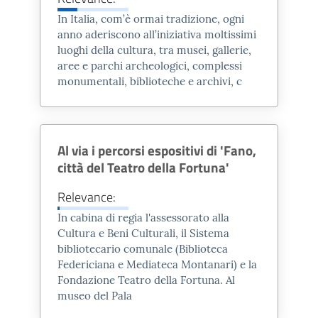
In Italia, com’è ormai tradizione, ogni
anno aderiscono all’iniziativa moltissimi
Nell’ambito dell’aggiornamento e
luoghi della cultura, tra musei, gallerie,
ampliamento del percorso museale
aree e parchi archeologici, complessi
monumentali, biblioteche e archivi, c
realizzato nel 2021 è stato
realizzato anche il
WebMuseum
Via Flaminia
: l’allestimento virtuale
Al via i percorsi espositivi di 'Fano,
dei contenuti disponibili presso il
città del Teatro della Fortuna'
museo è fruibile anche da remoto.
Relevance:
La Via Flaminia e la meravigliosa
In cabina di regia l'assessorato alla
storia romana di Fano e di Vitruvio
Cultura e Beni Culturali, il Sistema
si propongono in un contesto
bibliotecario comunale (Biblioteca
virtuale insolito, quello della Basilica
Federiciana e Mediateca Montanari) e la
di Fano, luogo leggendario e iconico
Fondazione Teatro della Fortuna. Al
museo del Pala
di tutta l’identità fanese che diventa