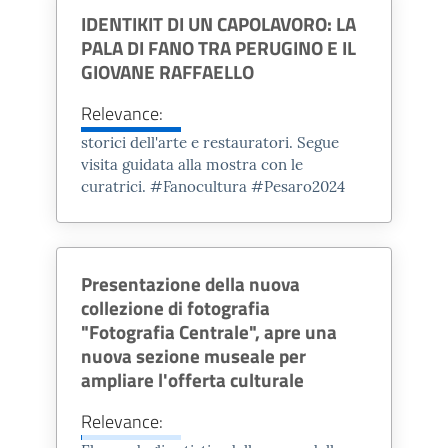
IDENTIKIT DI UN CAPOLAVORO: LA
Vitruvio, illustre autore del De
PALA DI FANO TRA PERUGINO E IL
Architectura, dice di aver costruito
GIOVANE RAFFAELLO
un edificio, la celebre Basilica citata
nel libro V della sua opera. I resti
Relevance:
del monumento sono
riemersi nel
storici dell'arte e restauratori. Segue
visita guidata alla mostra con le
gennaio 2026 in Piazza Andrea
curatrici. #Fanocultura #Pesaro
2024
Costa
: il ritrovamento della Basilica
trasforma quella che per secoli è
stata considerata solo un’ipotesi
Presentazione della nuova
letteraria in una
straordinaria
collezione di fotografia
realtà archeologica
, restituendo al
"Fotografia Centrale", apre una
mondo le tracce di colui che ha
nuova sezione museale per
gettato le basi dell’architettura
ampliare l'offerta culturale
classica.
Relevance:
Il Museo della Via Flaminia si