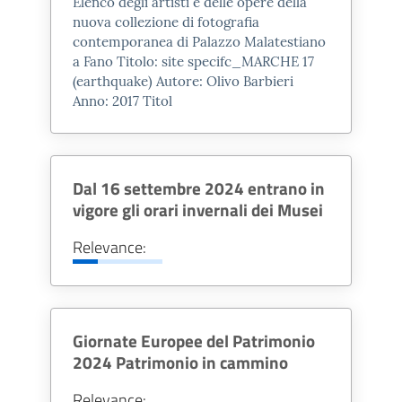
Elenco degli artisti e delle opere della
caratterizza per essere un museo
nuova collezione di fotografia
contemporanea di Palazzo Malatestiano
che non ospita reperti, ma
a Fano Titolo: site specifc_MARCHE 17
esclusivamente contenuti digitali
(earthquake) Autore: Olivo Barbieri
originali che consentono di
Anno: 2017 Titol
riconnettere virtualmente il
patrimonio archeologico della
città di Fano e del territorio
Dal 16 settembre 2024 entrano in
dell’antica Via Flaminia.
Il Museo
vigore gli orari invernali dei Musei
si articola in due sale e il visitatore
Relevance:
entrerà, così, in
un viaggio virtuale
e immersivo alla scoperta della
storia dell’antica via consolare,
attraverso video, videointerviste,
Giornate Europee del Patrimonio
installazione multimediali, visori e
2024 Patrimonio in cammino
app di realtà aumentata.
Relevance: