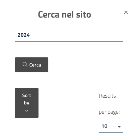
Skip to main content
ITALIANO (IT)
Comune di Fano
Cerca nel sito
Cerca
Sort
Results
by
per page:
10