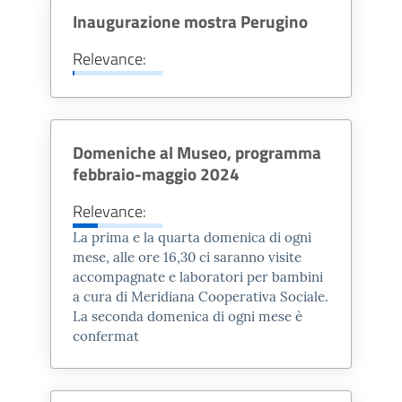
Inaugurazione mostra Perugino
Porta di Augusto e la Porta della
Mandria, il teatro e l’anfiteatro, i
Relevance:
resti dell’Augusteum, un
monumentale criptoportico, oltre a
strutture riferibili a domus, ville
Domeniche al Museo, programma
suburbane nonché aree sepolcrali
febbraio-maggio 2024
extraurbane. A ciò va aggiunto il
complesso delle infrastrutture,
Relevance:
ancora in gran parte conservate,
La prima e la quarta domenica di ogni
del sistema di approvvigionamento
mese, alle ore 16,30 ci saranno visite
accompagnate e laboratori per bambini
idrico e del sistema fognario,
a cura di Meridiana Cooperativa Sociale.
nonché l’impianto urbano attuale
La seconda domenica di ogni mese è
che ricalca perfettamente quello
confermat
romano.
Fano è l’unica città dove l’architetto