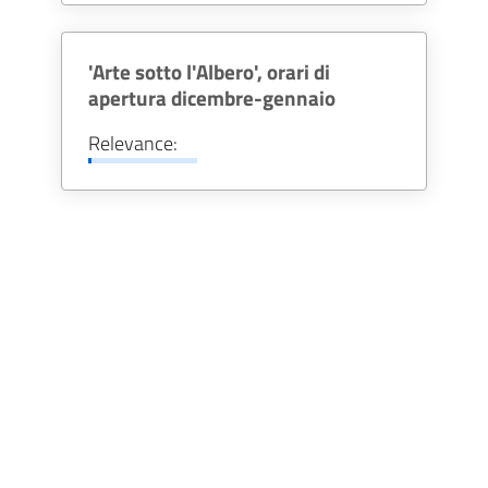
il più naturale contenitore per un
viaggio tra le emozioni che
'Arte sotto l'Albero', orari di
suscitano le ricostruzioni, le
apertura dicembre-gennaio
immagini, i racconti di una storia
antica e moderna emozionante: un
Relevance:
virtual tour nel tempo e nello spazio,
dalla via Flaminia alla città romana
di Augusto, nata sotto il segno di
Vitruvio, fino a Leonardo da Vinci,
che a Vitruvio si ispira per
disegnare l’uomo vitruviano, la sua
idea di bellezza suprema e
assoluta.
Clicca qui sotto e inizia questo
emozionante viaggio.