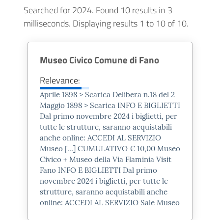
Searched for 2024.
Found 10 results in 3
milliseconds.
Displaying results 1 to 10 of 10.
Museo Civico Comune di Fano
Relevance:
Aprile 1898 > Scarica Delibera n.18 del 2
Maggio 1898 > Scarica INFO E BIGLIETTI
Dal primo novembre
2024
i biglietti, per
Ex chiesa di San Michele, Via Arco
tutte le strutture, saranno acquistabili
d'Augusto, Fano
anche online: ACCEDI AL SERVIZIO
Museo [...] CUMULATIVO € 10,00 Museo
Il Museo della Via Flaminia
,
Civico + Museo della Via Flaminia Visit
ospitato nella
chiesa di San
Fano INFO E BIGLIETTI Dal primo
Michele attigua all’Arco
novembre
2024
i biglietti, per tutte le
strutture, saranno acquistabili anche
d’Augusto
,
è stato inaugurato nel
online: ACCEDI AL SERVIZIO Sale Museo
2016 nell’ambito del progetto